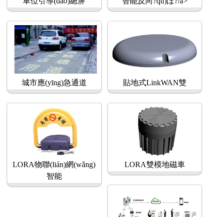
車位引導(dǎo)總屏
智能反向?qū)ぼ?/a>
城市應(yīng)急通道
貼地式LinkWAN雙
LORA物聯(lián)網(wǎng)
LORA雙模地磁車
智能