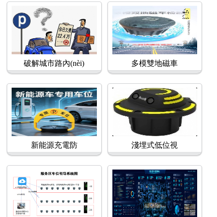
破解城市路內(nèi)
多模雙地磁車
新能源充電防
淺埋式低位視