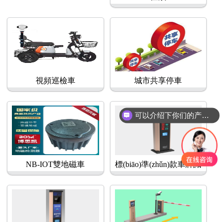
視頻巡檢車
城市共享停車
可以介绍下你们的产品么？
NB-IOT雙地磁車
標(biāo)準(zhǔn)款車牌識